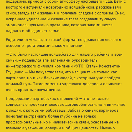
подарками, принося с собой атмосферу настоящего чуда. Дети с
восторгом встречали новогодних волшебников, рассказывали
стихи, загадывали желания и получали сладкие сюрпризы. Смех,
искреннее удивление и сияющие глаза создавали ту самую
эмоциональную магию праздника, которая запоминается
надолго и объединяет семьи.
Родители отмечали, что такой формат поздравления является
особенно трогательным знаком внимания.
— Это было настоящее волшебство для нашего ребёнка и всей
семьи, ‒ поделился впечатлениями руководитель
нижегородского филиала компании «УТК–Сталь» Константин
Глущенко. ‒ Мы почувствовали, что нас ценят не только как
партнёров, но и как близких людей, с которыми уже пройден
немалый путь. Такие моменты укрепляют доверие и оставляют
очень приятные впечатления.
Поддержание партнёрских отношений — это не только
совместные проекты и деловые договорённости, но и внимание
к людям, с которыми работаешь. Забота о семьях партнёров
помогает выстраивать более глубокие не только
профессиональные, но и человеческие связи, основанные на
взаимном уважении, доверии и общих ценностях. Именно