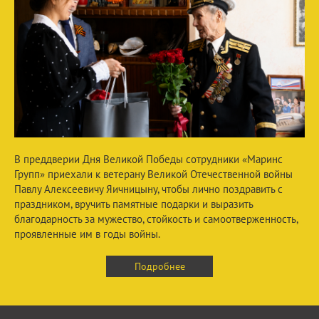
В преддверии Дня Великой Победы сотрудники «Маринс
Групп» приехали к ветерану Великой Отечественной войны
Павлу Алексеевичу Яичницыну, чтобы лично поздравить с
праздником, вручить памятные подарки и выразить
благодарность за мужество, стойкость и самоотверженность,
проявленные им в годы войны.
Подробнее