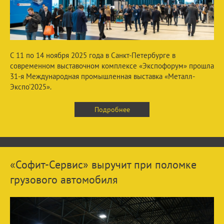
С 11 по 14 ноября 2025 года в Санкт-Петербурге в
современном выставочном комплексе «Экспофорум» прошла
31-я Международная промышленная выставка «Металл-
Экспо'2025».
Подробнее
«Софит-Сервис» выручит при поломке
грузового автомобиля