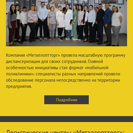
Компания «Металлоптторг» провела масштабную программу
диспансеризации для своих сотрудников. Главной
особенностью инициативы стал формат «мобильной
поликлиники»: специалисты разных направлений провели
обследование персонала непосредственно на территории
предприятия.
Подробнее
Логистические центры «Металлоптторг»: