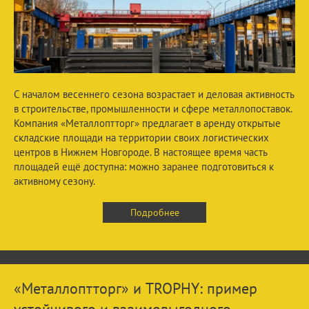
С началом весеннего сезона возрастает и деловая активность
в строительстве, промышленности и сфере металлопоставок.
Компания «Металлоптторг» предлагает в аренду открытые
складские площади на территории своих логистических
центров в Нижнем Новгороде. В настоящее время часть
площадей ещё доступна: можно заранее подготовиться к
активному сезону.
Подробнее
«Металлоптторг» и TROPHY: пример