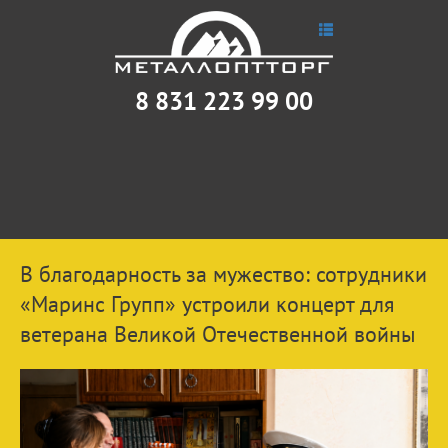
8 831 223 99 00
В благодарность за мужество: сотрудники
«Маринс Групп» устроили концерт для
ветерана Великой Отечественной войны