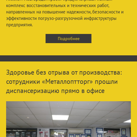
комплекс восстановительных и технических работ,
направленных на повышение надежности, безопасности и
эффективности погрузо-разгрузочной инфраструктуры
предприятия.
Подробнее
Здоровье без отрыва от производства:
сотрудники «Металлоптторг» прошли
диспансеризацию прямо в офисе